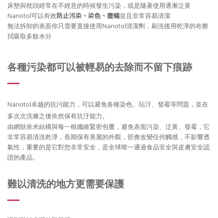
床墊與枕頭經常在不經意的時候發生污染，
或是隨著使用逐漸泛黃
Nanotol可以有效
防止污染、染色、塵螨
並且非常容易清潔
無法拆卸的表面你只需要直接使用Nanotol清潔劑，刷洗後用乾淨的布擦
拭吸取多餘水分
各種污染都可以被輕易的去除而不留下痕跡
Nanotol卓越的抗污能力，可以避免各種染色、玷汙、發霉等問題，並在
多次次洗滌之後依然保有抗汙能力。
由網狀奈米結構與每一根纖維緊密包覆，避免表面污染、泛黃、發霉，它
非常容易清洗乾淨，長期保有美麗的外觀，部會改變任何觸感，不影響透
氣性，重要的是它對您非常安全，是全球唯一通過食品安全與皮膚安全認
證的產品。
難以清洗的地方更需要保護