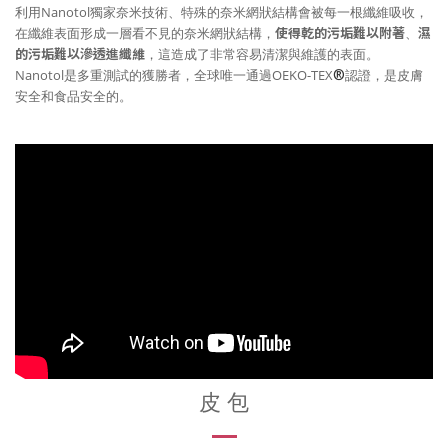
利用Nanotol獨家奈米技術、特殊的奈米網狀結構會被每一根纖維吸收，
在纖維表面形成一層看不見的奈米網狀結構，
使得乾的污垢難以附著
、
濕
的污垢難以滲透進纖維
，這造成了非常容易清潔與維護的表面。
®
Nanotol是多重測試的獲勝者，全球唯一通過OEKO-TEX
認證，是皮膚
安全和食品安全的。
皮 包