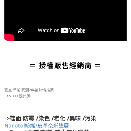
＝ 授權販售經銷商 ＝
藍血 草爸 實測2年後熱情推薦
Lab.003 設計所
->鞋面 防霉 /染色 /老化 /異味 /污染
Nanotol紡織/皮革奈米塗層