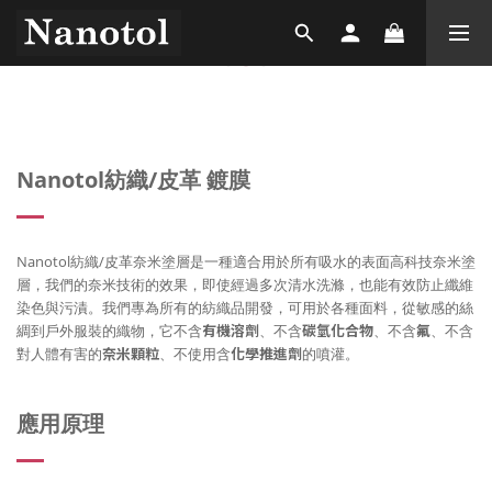
Nanotol紡織/皮革 鍍膜
Nanotol紡織/皮革奈米塗層是一種適合用於所有吸水的表面高科技奈米塗
層，我們的奈米技術的效果，即使經過多次清水洗滌，也能有效防止纖維
染色與污漬。我們專為所有的紡織品開發，可用於各種面料，從敏感的絲
綢到戶外服裝的織物，它不含
有機溶劑
、不含
碳氫化合物
、不含
氟
、不含
對人體有害的
奈米顆粒
、不使用含
化學推進劑
的噴灌。
應用原理