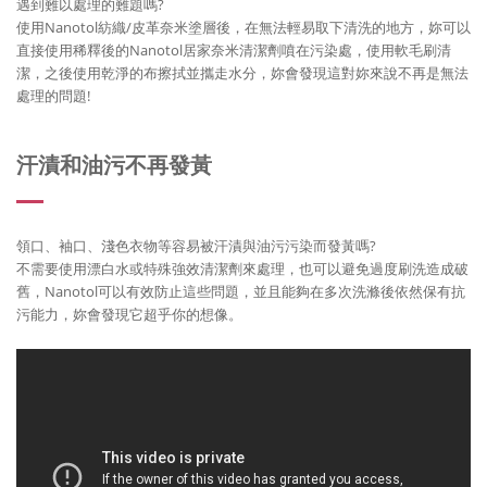
遇到難以處理的難題嗎?
使用Nanotol紡織/皮革奈米塗層後，在無法輕易取下清洗的地方，妳可以
直接使用稀釋後的Nanotol居家奈米清潔劑噴在污染處，使用軟毛刷清
潔，之後使用乾淨的布擦拭並攜走水分，妳會發現這對妳來說不再是無法
處理的問題!
汗漬和油污不再發黃
領口、袖口、淺色衣物等容易被汗漬與油污污染而發黃嗎?
不需要使用漂白水或特殊強效清潔劑來處理，也可以避免過度刷洗造成破
舊，Nanotol可以有效防止這些問題，並且能夠在多次洗滌後依然保有抗
污能力，妳會發現它超乎你的想像。