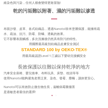
維染色與污染，任何人都會變得更敢冒險!
乾的污垢難以附著、濕的污垢難以滲透
布面沙發、皮革、各式紡織品，透過Nanotol奈米塗層保護，能擁有疏
水、疏油、抗污、防霉、防螨、透氣的效果。
它不影響表面觸感，多次洗滌後仍然具有防污的特性。
用國際最高級別紡織品皮膚安全測試
STANDARD 100 by OEKO-TEX®
用最高級認證Level 1:三歲以下嬰幼兒接觸安全
長效保護以往難以保持乾淨的地方
汽車安全座椅、嬰兒推車、布料玩具、床墊、枕頭等等
使用Nanotol能夠避免老舊泛黃、染色、發霉、塵螨，讓妳更安心。
Nanotol可以有效防止微生物生長，遠離病霉菌傷害
是過敏患者最佳的選擇!