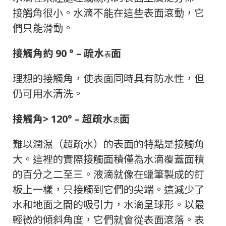
接觸角很小。
水滴不能在這些表面滾動，它
們只能滑動。
接觸角約 90 ° – 疏水
面
表
理想的接觸角，使表面同時具有防水性，但
仍可用水清洗。
接觸角> 120° – 超疏水
面
表
難以潤濕（超疏水）的表面的特點是接觸角
大。
這裡的實際接觸面積僅為水滴覆蓋面積
的百分之二至三。
液滴就像在蠟筆製成的釘
板上一樣，只接觸到它們的尖端。
這減少了
水和地面之間的吸引力，水滴呈球形。
以最
輕微的傾斜角度，它們就會從表面滾落。
表