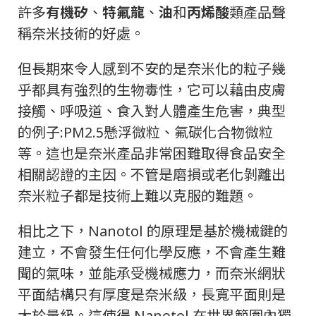
許多
有機矽
、
特氟龍
、
油
和
丙烯酸
類產品聲
稱奈米技術的好處。
但長期來令人感到不安的是
奈米化的粒子幾
乎都具有強烈的生物毒性，它可以藉由皮膚
接觸、呼吸道、食入對人體產生危害，典型
的例子:PM2.5懸浮微粒、氟碳化合物微粒
等。這也是奈米產品非常困難取得食品安全
相關認證的主因。不管是磨損或老化剝離出
奈米粒子都是技術上難以克服的難題。
相比之下，Nanotol 的原理是基於機械鍵的
建立，不會發生任何化學反應，不會產生難
聞的氣味，並能承受機械應力，而奈米網狀
平面結構只有厚度是奈米級，長寬平面則是
大於量級。
這使得 Nanotol 在世界範圍內獨