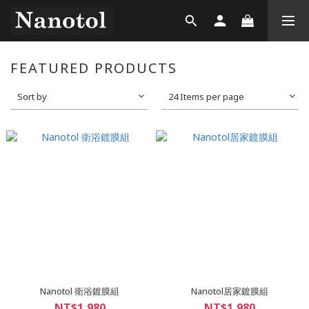
FEATURED PRODUCTS
Sort by
24 Items per page
Nanotol 衛浴鍍膜組
Nanotol居家鍍膜組
NT$1,980
NT$1,980