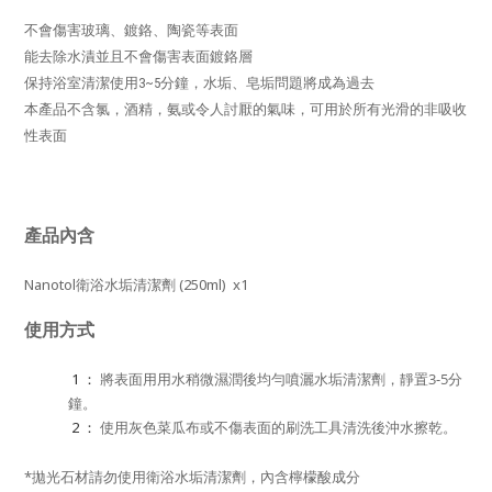
不會傷害玻璃、鍍鉻、陶瓷等表面
能
去除水漬
並且不會傷害表面鍍鉻層
保持浴室清潔
使用3~5分鐘，水垢、皂垢問題將成為過去
本產品不含氯，酒精，氨或令人討厭的氣味，
可用於所有光滑的非吸收
性表面
產品內含
Nanotol衛浴水垢清潔劑 (250ml) x1
使用方式
1 ：
將表面用用水稍微濕潤後均勻噴灑水垢清潔劑，靜置3-5分
鐘。
2 ：
使用灰色菜瓜布
或不傷表面的刷洗工具清洗後沖水擦乾。
*拋光石材請勿使用衛浴水垢清潔劑，內含檸檬酸成分