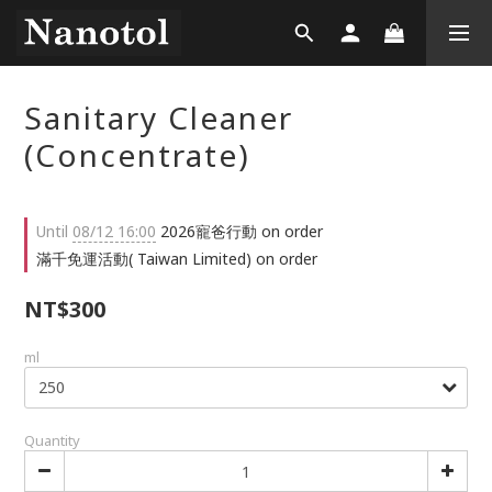
Sanitary Cleaner
(Concentrate)
Until
08/12 16:00
2026寵爸行動 on order
滿千免運活動( Taiwan Limited) on order
NT$300
ml
Quantity