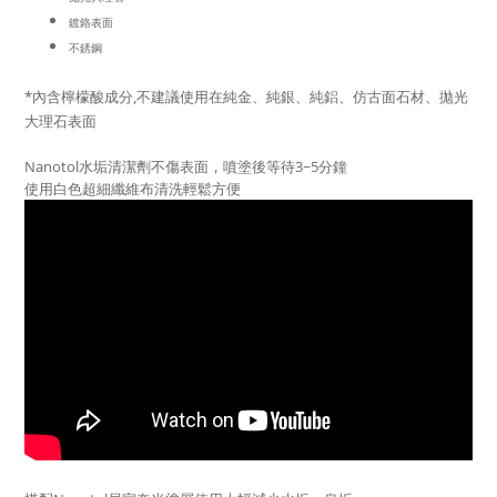
鍍鉻表面
不銹鋼
*內含檸檬酸成分,不建議使用在純金、純銀、純鋁、仿古面石材、拋光
大理石表面
Nanotol水垢清潔劑不傷表面，噴塗後等待3~5分鐘
使用白色超細纖維布清洗輕鬆方便