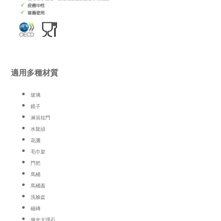
適用多種材質
玻璃
鏡子
淋浴拉門
水龍頭
花灑
毛巾架
門把
馬桶
馬桶蓋
洗臉盆
磁磚
拋光大理石