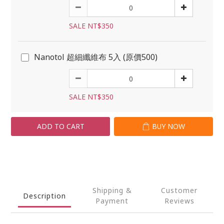
SALE NT$350
Nanotol 超細纖維布 5入 (原價500)
SALE NT$350
ADD TO CART
BUY NOW
Shipping &
Customer
Description
Payment
Reviews