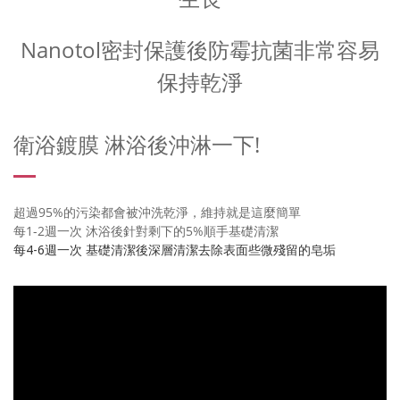
Nanotol密封保護後防霉抗菌非常容易
保持乾淨
衛浴鍍膜 淋浴後沖淋一下!
超過95%的污染都會被沖洗乾淨，維持就是這麼簡單
每1-2週一次 沐浴後針對剩下的5%順手基礎清潔
每4-6週一次 基礎清潔後深層清潔去除表面些微殘留的皂垢