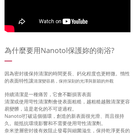
為什麼要用Nanotol保護妳的衛浴?
因為密封後保持清潔的時間更長、鈣化程度也更輕微。惰性
的表面特性讓
清潔變容易，保持深刻的光澤與新穎的外觀
持續清潔是一種痛苦，它會不斷損害表面
清潔或使用苛性清潔劑會使表面粗糙，越粗糙越難清潔更容
易變髒，這是老化的不可逆過程。
Nanotol打破這個循環，創造的新表面很光滑、而且很持
久。能抵抗環境影響和不需要使用苛性清潔劑。
奈米塗層密封後有效阻止發霉與細菌滋生，保持乾淨更長的