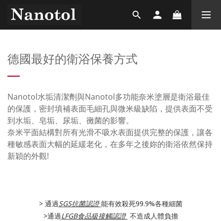
德國最好的衛浴保養方式
Nanotol水垢清潔劑與Nanotol多功能奈米塗層是衛浴最佳
的保護，密封填補表面毛細孔與微米級缺陷，提供表面不受
到水垢、皂垢、尿垢、黴菌的影響。
奈米平面結構對所有光滑不吸水表面提供完整的保護，讓各
種敏感表面大幅的延緩老化，在多年之後妳的衛浴依然保持
新穎的外觀!
> 通過
SGS抗菌認證
能有效殺死99.9%各種細菌
>通過
LFGB食品級接觸認證
不造成人體負擔