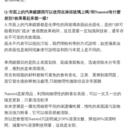
Q:市面上的汽車鍍膜我可以使用在淋浴玻璃上嗎?和Nanotol有什麼
差別?效果看起來都一樣?
A:市面上的汽車鍍膜都是化學性的與玻璃表面結合固化，是的!!妳可
能看到的"疏水"會感覺效果相同，並且需要一定知識與技術，通常存
在不可逆的失敗風險。
疏水不代表可以抵抗汙垢，我們用較科學的方式說明，如塗滿黃油
的表面也是相同現象便可說明這和防污本質上是不同的。
車用鍍膜目的是防止表面划痕、延緩漆面氧化、迅速排除水分等需
求，應對的是車用環境。
而含有樹脂的材料都無可避免的會有老化、泛黃、逐漸剝落問題，
當它發生後妳將無法處理,只能物理性拋除但這非常困難
Nanotol是家用品，利用純物理性的附著在表面，可以一次又一次的
隨意更新，只要清洗乾淨
奈米塗層是一層光滑緻密平坦的保護犧牲層，惰性的表面讓污染物
無法強力附著，它可以很容易被清除。
所以您會發現Nanotol只說明減少50%清潔次數、降低80%清潔時
間、減量90%清潔劑使用量，這就是全部。