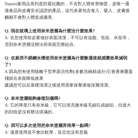
Nanoto家用品系列是防霉抗菌的，不含對人體有害物質，是唯一通
過食品與皮膚安全認證的產品，這代表著包含食入、吸入、皮膚接
觸都不會對人體造成傷害。
Q: 我在玻璃上使用奈米塗層為什麼沒什麼效果?
A: 在您使用前必要做好表面清潔，不可以有油脂、皂垢、水垢等，
否則奈米塗層沒辦法與表面完整結合。
Q: 在廚房不銹鋼水槽使用奈米塗層為什麼數週後就感覺效果減弱
了?
A:因為您有使用陰離子型界面活性劑(多數洗碗精成分)它會逐漸覆蓋
殘留在表面降低效果
建議您可以在基礎清潔之後使用居家保養液做深層清潔。
Q: 奈米塗層能夠修復刮傷嗎?
A: 它的厚度只有奈米級，它可以填充微米級毛細孔或缺陷，但過大
的刮痕是沒有辦法填滿的。
Q: 我可以多次使用把奈米塗層弄得厚一點嗎?
A: 過度使用並不會比較厚，並且也沒有意義