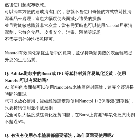
然後使用超纖布收乾。
可以簡單方便的達成清潔目的，您就不會使用奇怪的方式或苛性清
潔產品來處理，這也大幅度使表面減少遭受的損傷
並且對於敏感體質非常友善，當有需要時也可以使用Nanotol居家清
潔劑，它符合食品、皮膚安全、消毒、殺菌等認證
不需要另外沖洗擦乾即可。
Nanotol有效簡化家庭生活中的負荷，並保持新穎美觀的表面輕鬆提
升您的生活品質。
Q: Adidas鞋款中的Boost或TPU等塑料材質容易氧化泛黃，使用
Nanotol可以有幫助嗎?
A: 塑料的表面都可以使用Nanotol奈米塗層密封隔離，這完全經過長
時間的測試
您可以放心使用，後續維護請定期使用Nanotol 1+2保養液(週期性)，
只要持續使用並不被磨損
完全可以大幅度減緩氧化泛黃問題，在Boost上實測2年氧化泛黃比例
不超過5%。
Q: 有沒有使用奈米塗層都需要清洗，為什麼還要使用呢?