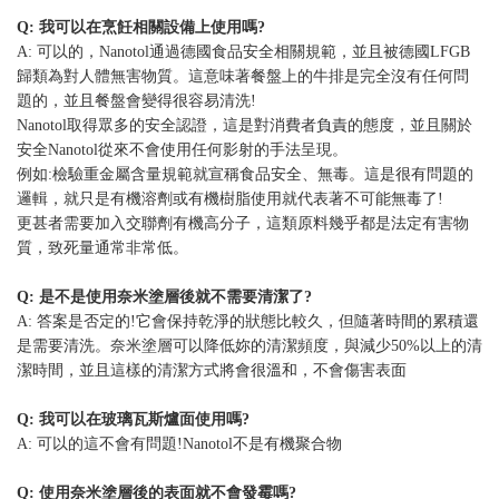
Q: 我可以在烹飪相關設備上使用嗎?
A: 可以的，Nanotol通過德國食品安全相關規範，並且被德國LFGB
歸類為對人體無害物質。這意味著餐盤上的牛排是完全沒有任何問
題的，並且餐盤會變得很容易清洗!
Nanotol取得眾多的安全認證，這是對消費者負責的態度，並且關於
安全Nanotol從來不會使用任何影射的手法呈現。
例如:檢驗重金屬含量規範就宣稱食品安全、無毒。這是很有問題的
邏輯，就只是有機溶劑或有機樹脂使用就代表著不可能無毒了!
更甚者需要加入交聯劑有機高分子，這類原料幾乎都是法定有害物
質，致死量通常非常低。
Q: 是不是使用奈米塗層後就不需要清潔了?
A: 答案是否定的!它會保持乾淨的狀態比較久，但隨著時間的累積還
是需要清洗。奈米塗層可以降低妳的清潔頻度，與減少50%以上的清
潔時間，並且這樣的清潔方式將會很溫和，不會傷害表面
Q: 我可以在玻璃瓦斯爐面使用嗎?
A: 可以的這不會有問題!Nanotol不是有機聚合物
Q: 使用奈米塗層後的表面就不會發霉嗎?