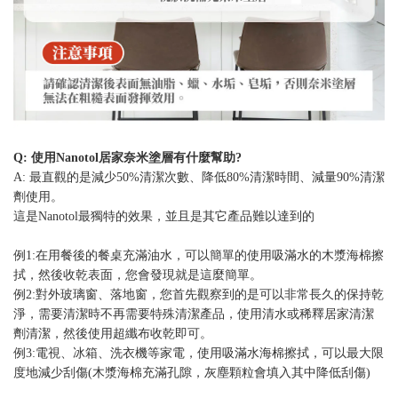
Q: 使用Nanotol居家奈米塗層有什麼幫助?
A: 最直觀的是減少50%清潔次數、降低80%清潔時間、減量90%清潔
劑使用。
這是Nanotol最獨特的效果，並且是其它產品難以達到的
例1:在用餐後的餐桌充滿油水，可以簡單的使用吸滿水的木漿海棉擦
拭，然後收乾表面，您會發現就是這麼簡單。
例2:對外玻璃窗、落地窗，您首先觀察到的是可以非常長久的保持乾
淨，需要清潔時不再需要特殊清潔產品，使用清水或稀釋居家清潔
劑清潔，然後使用超纖布收乾即可。
例3:電視、冰箱、洗衣機等家電，使用吸滿水海棉擦拭，可以最大限
度地減少刮傷(木漿海棉充滿孔隙，灰塵顆粒會填入其中降低刮傷)