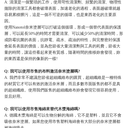
A: 清潔是一個繁瑣的工作，使用苛性清潔劑、頻繁的清潔、物理性
拋除的清潔工具都會破壞表面，加速老化的過程，表面越破壞就越
容易累積髒污，這是一個不可逆的循環，也是東西老化的主要原
因。
使用Nanotol奈米塗層可以打破這個循環，形成一個替代表面的保護
層，可以延長50%的時間才需要清潔、可以減少50%的清潔時間，形
成防霉抗菌的表面，抗靜電、疏水、疏油的特性，與完整密封保護
會延長表面的價值，並為您節省大量清潔劑與工具的耗費，節省大
量的時間，讓這些看起來更有質感，隨著時間的推移妳會發現，妳
的東西還是保持的像新的一樣!
Q: 我可以使用市售的布料激活奈米塗層嗎?
A: 我們非常不建議您節省超細纖維布的購買，超細纖維是一種特殊
的材質它才可以有效的激活奈米層，而且多數市面販售的都不是真
的超細纖維。使用我們販售的超細纖維布妳會發現它很容易使用，
並且好用。
Q: 我可以使用市售海綿來替代木漿海綿嗎?
A: 德國木漿海綿是可以生物分解的海綿，它不是塑料，並且它不會
吸收奈米塗層。如果您使用市售塑料海綿會有大部分的奈米塗層都
被海綿吸走。