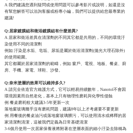
A:我們建議您遇到疑問或使用問題可以參考影片或說明，如還是沒
有幫您解答可以洽詢客服或粉專小編，我們可以提供給您最專業的
建議!
Q:居家鍍膜組和衛浴鍍膜組有什麼差異?
A:居家和衛浴差異在清潔劑的不同其它都是共用的，不同的環境汙
染使用不同的清潔劑
例如:汙染是水垢、皂垢、尿垢是屬於衛浴清潔劑(拋光大理石除外)
的使用範圍。
其它都屬於居家清潔劑的範疇，例如:窗戶、電視、地板、餐桌、廚
房、手機、家電、球鞋、沙發。
Q:奈米塗層的效果可以維持多久?
A:請完全依造官方維護方式，它可以輕易持續數年，Nanotol不會因
環境因素而自然老化，基本上只有物理性磨耗與化學性侵蝕
例:餐桌磨耗較大建議3-5年更新一次
落地窗玻璃幾乎沒有磨耗問題，建議8年以上才考慮要不要更新
例:用餐後的餐桌油污或落地窗玻璃髒污，可以使用清水或稀釋的居
家清潔劑清潔，這被我們定義為日常基礎清潔
3-6個月使用一次居家保養液將附著在塗層表面的細小汙染去除稱為